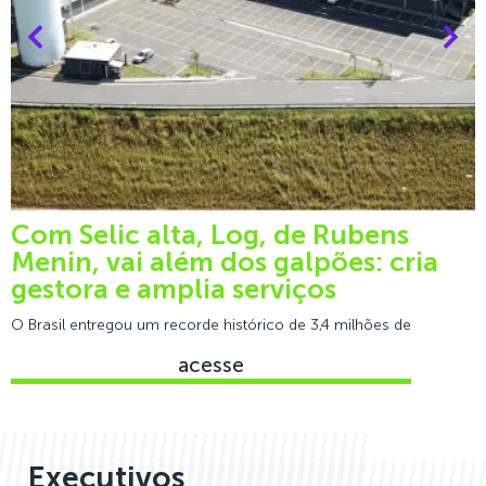
Com Selic alta, Log, de Rubens
Menin, vai além dos galpões: cria
gestora e amplia serviços
A
O Brasil entregou um recorde histórico de 3,4 milhões de
acesse
Executivos