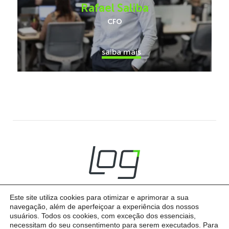
Rafael Saliba
CFO
saiba mais
Este site utiliza cookies para otimizar e aprimorar a sua
navegação, além de aperfeiçoar a experiência dos nossos
usuários. Todos os cookies, com exceção dos essenciais,
necessitam do seu consentimento para serem executados. Para
© 2026 LOG - Todos os direitos reservados
Política de Privacidade