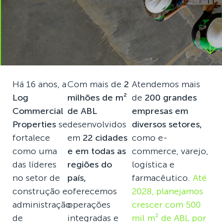
Há 16 anos, a
Com mais de
2
Atendemos mais
Log
milhões de m²
de
200 grandes
Commercial
de ABL
empresas em
Properties
se
desenvolvidos
diversos setores,
fortalece
em
22 cidades
como e-
como uma
e em todas as
commerce, varejo,
das líderes
regiões do
logística e
no setor de
país,
farmacêutico.
Até
construção e
oferecemos
2028, planejamos
administração
operações
crescer com 500
de
integradas e
mil m² de ABL por