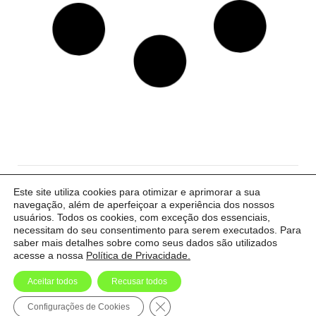
 cria gestora de
 aposta em
 de serviços para
rescimento
GG3) anunciou, nesta sexta-feira (22),
Este site utiliza cookies para otimizar e aprimorar a sua
navegação, além de aperfeiçoar a experiência dos nossos
usuários. Todos os cookies, com exceção dos essenciais,
acesse
necessitam do seu consentimento para serem executados. Para
saber mais detalhes sobre como seus dados são utilizados
acesse a nossa
Política de Privacidade.
Aceitar todos
Recusar todos
Close GDPR Cookie Banner
Configurações de Cookies