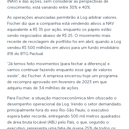
(NAV) e das ações, sem considerar as perspectivas de
crescimento, está variando entre 30% e 40%.
As operações anunciadas permitirão à Log arbitrar valores.
Fischer diz que a companhia está vendendo ativos a NAV
equivalente a R$ 35 por ação, enquanto os papéis estão
sendo negociados abaixo de R$ 25. O movimento mais
recente de reciclagem de portfólio foi em abril, quando a Log
vendeu R$ 500 milhões em ativos para um fundo imobiliário
(FII) do BTG Pactual.
“Já temos feito movimentos [para fechar a diferença] e
vamos continuar fazendo enquanto esse gap de valores
existir”, diz Fischer. A empresa encerrou hoje um programa
de recompra aprovado em fevereiro de 2023 em que
adquiriu mais de 3,4 milhões de ações.
Para Fischer, a situação macroeconômica têm ofuscado o
desempenho operacional da Log. Vendo o setor demandado,
principalmente fora do eixo Rio-São Paulo, o executivo
espera bater recorde, entregando 500 mil metros quadrados
de área bruta locável (ABL) pelo País, o que, segundo o
executivo, representa uma fatia de quase 25% de todos os