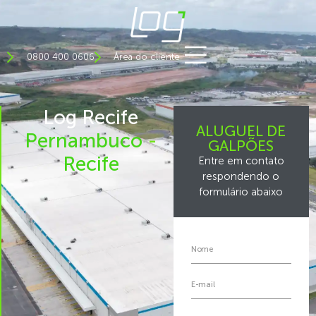
0800 400 0606
Área do cliente
Log Recife
ALUGUEL DE
Pernambuco
-
GALPÕES
Recife
Entre em contato
respondendo o
formulário abaixo