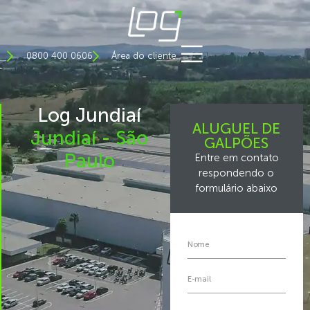
0800 400 0606
Área do cliente
Log Jundiaí
ALUGUEL DE
Jundiaí
-
São
GALPÕES
Paulo
Entre em contato
respondendo o
formulário abaixo