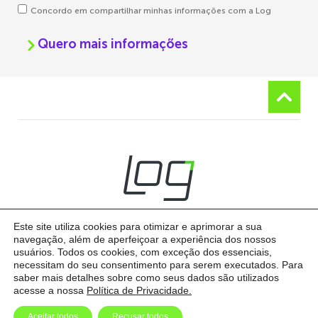
Concordo em compartilhar minhas informações com a Log
Quero mais informações
Este site utiliza cookies para otimizar e aprimorar a sua
navegação, além de aperfeiçoar a experiência dos nossos
usuários. Todos os cookies, com exceção dos essenciais,
necessitam do seu consentimento para serem executados. Para
© 2026 LOG - Todos os direitos reservados
Política de Privacidade
saber mais detalhes sobre como seus dados são utilizados
acesse a nossa
Política de Privacidade.
0800 400 0606
Aceitar todos
Recusar todos