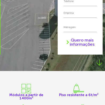
Quero mais
informações
Módulos a partir de
Piso resistente a 6t/m²
1400m²